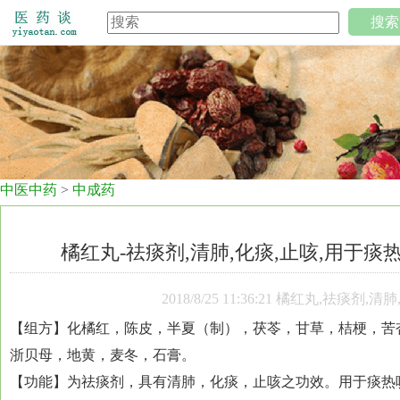
搜索
中医中药
>
中成药
橘红丸-祛痰剂,清肺,化痰,止咳,用于痰
2018/8/25 11:36:21 橘红丸,祛
【组方】化橘红，陈皮，半夏（制），茯苓，甘草，桔梗，苦
浙贝母，地黄，麦冬，石膏。
【功能】为祛痰剂，具有清肺，化痰，止咳之功效。用于痰热