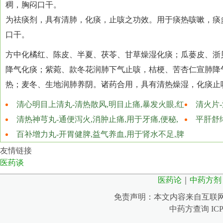
稠，胸闷口干。
为祛痰剂，具有清肺，化痰，止咳之功效。用于痰热咳嗽，痰
口干。
方中化橘红、陈皮、半夏、茯苓、甘草燥湿化痰；瓜蒌皮、浙
降气化痰；紫菀、款冬花润肺下气止咳，桔梗、苦杏仁宣肺降
热；麦冬、生地润肺养阴。诸药合用，具有清热燥湿，化痰止
清心明目上清丸-清热散风,明目止痛,暴发火眼,红
清火片-
肿痛痒,热泪昏花,云翳遮睛,头痛目眩,烦燥口渴,大便
清热神芎丸-通便泻火,消肿止痛,用于牙痛,便秘,
目眩,口鼻
平肝舒
燥结
目赤鼻肿
百补增力丸-开胃健脾,益气养血,用于肾水不足,脾
络不疏引起
胃失和引起的自汗盗汗,腰腿疼痛,精神疲倦,劳伤过
挛
友情链接
医药谈
度,咳嗽咯血,食欲不振,消化不良
医药论
｜
中药方剂
免责声明：本文内容来自互联
中药方查询 IC