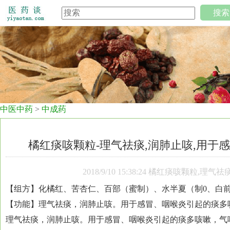
搜索
中医中药
>
中成药
橘红痰咳颗粒-理气祛痰,润肺止咳,用于
2018/9/10 15:38:24 橘红痰咳颗
【组方】化橘红、苦杏仁、百部（蜜制）、水半夏（制0、白
【功能】理气祛痰，润肺止咳。用于感冒、咽喉炎引起的痰多
理气祛痰，润肺止咳。用于感冒、咽喉炎引起的痰多咳嗽，气