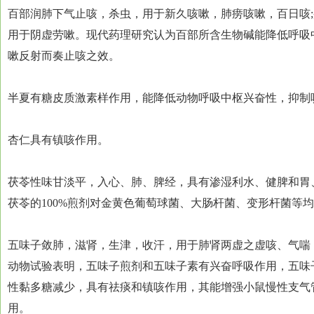
百部润肺下气止咳，杀虫，用于新久咳嗽，肺痨咳嗽，百日咳
用于阴虚劳嗽。现代药理研究认为百部所含生物碱能降低呼吸
嗽反射而奏止咳之效。
半夏有糖皮质激素样作用，能降低动物呼吸中枢兴奋性，抑制
杏仁具有镇咳作用。
茯苓性味甘淡平，入心、肺、脾经，具有渗湿利水、健脾和胃
茯苓的100%煎剂对金黄色葡萄球菌、大肠杆菌、变形杆菌等
五味子敛肺，滋肾，生津，收汗，用于肺肾两虚之虚咳、气喘，
动物试验表明，五味子煎剂和五味子素有兴奋呼吸作用，五味
性黏多糖减少，具有祛痰和镇咳作用，其能增强小鼠慢性支气
用。