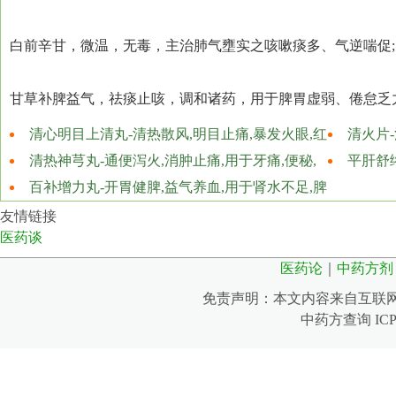
白前辛甘，微温，无毒，主治肺气壅实之咳嗽痰多、气逆喘促;
甘草补脾益气，祛痰止咳，调和诸药，用于脾胃虚弱、倦怠乏
清心明目上清丸-清热散风,明目止痛,暴发火眼,红
清火片-
肿痛痒,热泪昏花,云翳遮睛,头痛目眩,烦燥口渴,大便
清热神芎丸-通便泻火,消肿止痛,用于牙痛,便秘,
目眩,口鼻
平肝舒
燥结
目赤鼻肿
百补增力丸-开胃健脾,益气养血,用于肾水不足,脾
络不疏引起
胃失和引起的自汗盗汗,腰腿疼痛,精神疲倦,劳伤过
挛
友情链接
医药谈
度,咳嗽咯血,食欲不振,消化不良
医药论
｜
中药方剂
免责声明：本文内容来自互联
中药方查询 IC