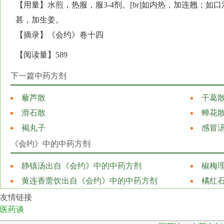
【用量】水煎，热服，服3-4剂。[br]如内热，加连翘；
甚，加生姜。
【摘录】《会约》卷十四
【阅读量】589
下一篇中药方剂
藜芦散
干葛
滑石散
蝉花
褐丸子
感冒
《会约》中的中药方剂
静镇汤出自《会约》中的中药方剂
椒梅
黄连香薷饮出自《会约》中的中药方剂
橘红
友情链接
医药谈