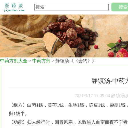
搜索
中药方剂大全
>
中药方剂
> 静镇汤《《会约》》
静镇汤-中药
2021/3/17 17:09:
【组方】白芍1钱，黄芩1钱，生地1钱，陈皮1钱，柴胡1钱
归1钱半。
【功能】妇人经行时，因冒风寒，以致热入血室而夜不宁者