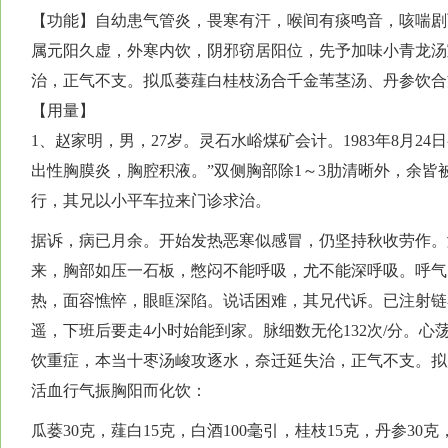
【功能】自幼患气管炎，畏寒有汗，喉间有痰鸣音，咳喘剧而
属元阳久虚，外寒内饮，阴邪窃居阳位，先予加味小青龙汤
治，正气不支。拟瓜蒌薤白桂枝汤合千金苇茎汤、丹参饮合
【用量】
1、赵家明，男，27岁。灵石水峪煤矿会计。1983年8月2
出性胸膜炎，胸腔积液。”双侧胸部除1～3肋清晰外，余
行，其兄以小平车拉来门诊求治。
据诉，病已月余。开始发热恶寒似感冒，仍坚持秋收劳作。
来，胸部如压一石板，憋闷不能呼吸，尤不能深呼吸。呼气
热，面容憔悴，眼眶深陷。说话困难，其兄代诉。已注射链霉
遥，下班后要走4小时始能到家。脉细数无伦132次/分。
饮重症，本当十枣汤峻攻逐水，奈迁延失治，正气不支。拟
活血行气振胸阳而化饮：
瓜蒌30克，薤白15克，白酒100毫引，桂枝15克，丹参30