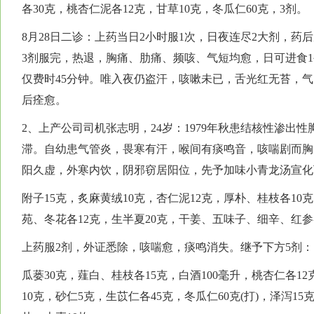
各30克，桃杏仁泥各12克，甘草10克，冬瓜仁60克，3剂。
8月28日二诊：上药当日2小时服1次，日夜连尽2大剂，药后
3剂服完，热退，胸痛、肋痛、频咳、气短均愈，日可进食
仅费时45分钟。唯入夜仍盗汗，咳嗽未已，舌光红无苔，气阴
后痊愈。
2、上产公司司机张志明，24岁：1979年秋患结核性渗出
滞。自幼患气管炎，畏寒有汗，喉间有痰鸣音，咳喘剧而胸闷
阳久虚，外寒内饮，阴邪窃居阳位，先予加味小青龙汤宣化
附子15克，炙麻黄绒10克，杏仁泥12克，厚朴、桂枝各10克
苑、冬花各12克，生半夏20克，干姜、五味子、细辛、红参各
上药服2剂，外证悉除，咳喘愈，痰鸣消失。继予下方5剂：
瓜蒌30克，薤白、桂枝各15克，白酒100毫升，桃杏仁各1
10克，砂仁5克，生苡仁各45克，冬瓜仁60克(打)，泽泻15