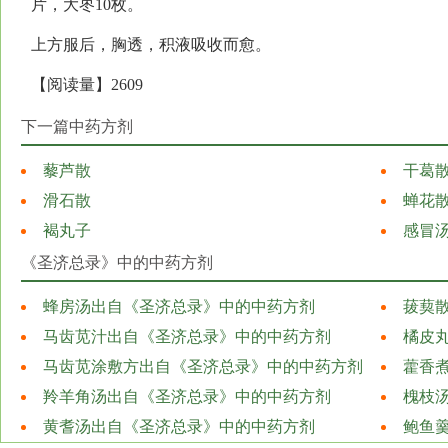
片，大枣10枚。
上方服后，胸透，积液吸收而愈。
【阅读量】2609
下一篇中药方剂
藜芦散
干葛
滑石散
蝉花
褐丸子
感冒
《圣济总录》中的中药方剂
蜂房汤出自《圣济总录》中的中药方剂
菝葜
马齿苋汁出自《圣济总录》中的中药方剂
橘皮
马齿苋涂敷方出自《圣济总录》中的中药方剂
藿香
羚羊角汤出自《圣济总录》中的中药方剂
槐枝
黄耆汤出自《圣济总录》中的中药方剂
鲍鱼