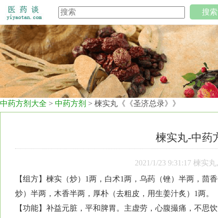
搜索
中药方剂大全
>
中药方剂
> 楝实丸《《圣济总录》》
楝实丸-中药
2021/1/23 9:31:
【组方】楝实（炒）1两，白术1两，乌药（锉）半两，茴
炒）半两，木香半两，厚朴（去粗皮，用生姜汁炙）1两。
【功能】补益元脏，平和脾胃。主虚劳，心腹撮痛，不思饮