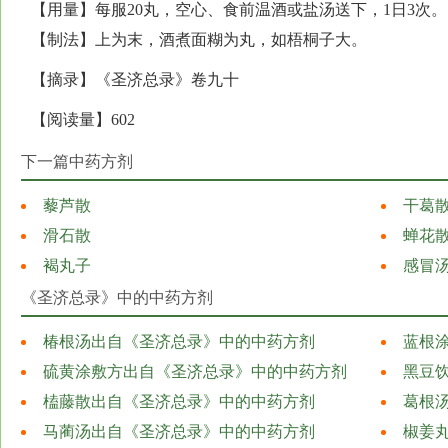
【用量】每服20丸，空心、食前温酒或盐汤送下，1日3次。
【制法】上为末，酒煮面糊为丸，如梧桐子大。
【摘录】《圣济总录》卷九十
【阅读量】602
下一篇中药方剂
藜芦散
干葛
滑石散
蝉花
褐丸子
感冒
《圣济总录》中的中药方剂
椿根汤出自《圣济总录》中的中药方剂
蓝根
硫黄涂敷方出自《圣济总录》中的中药方剂
黑豆
榼藤散出自《圣济总录》中的中药方剂
葛根
马蔺汤出自《圣济总录》中的中药方剂
椒姜