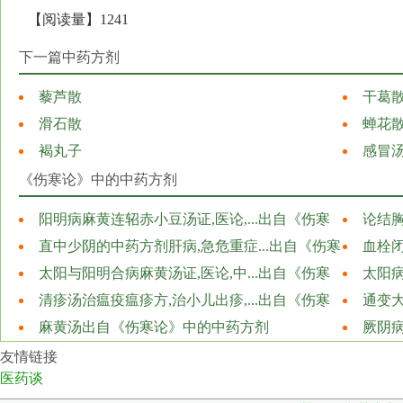
【阅读量】1241
下一篇中药方剂
藜芦散
干葛
滑石散
蝉花
褐丸子
感冒
《伤寒论》中的中药方剂
阳明病麻黄连轺赤小豆汤证,医论,...出自《伤寒
论结胸
论》中的中药方剂
直中少阴的中药方剂肝病,急危重症...出自《伤寒
中的中药
血栓闭
论》中的中药方剂
太阳与阳明合病麻黄汤证,医论,中...出自《伤寒
寒论》中
太阳病
论》中的中药方剂
清疹汤治瘟疫瘟疹方,治小儿出疹,...出自《伤寒
论》中的
通变大
论》中的中药方剂
麻黄汤出自《伤寒论》中的中药方剂
论》中的
厥阴病
论》中的
友情链接
医药谈