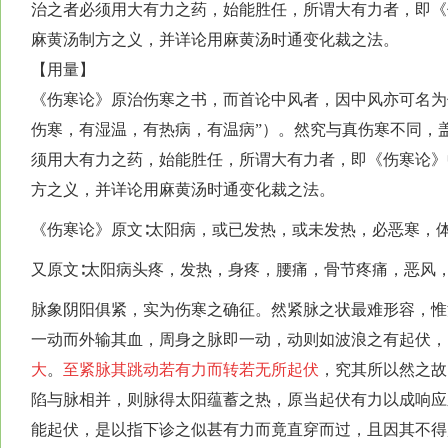
治之者必须用大有力之药，始能胜任，所谓大有力者，即《
麻黄汤制方之义，并详论用麻黄汤时通变化裁之法。
【用量】
《伤寒论》原治伤寒之书，而首论中风者，因中风亦可名为
伤寒，有湿温，有热病，有温病”）。然究与真伤寒不同，
须用大有力之药，始能胜任，所谓大有力者，即《伤寒论》
方之义，并详论用麻黄汤时通变化裁之法。
《伤寒论》原文∶太阳病，或已发热，或未发热，必恶寒，
又原文∶太阳病头疼，发热，身疼，腰痛，骨节疼痛，恶风
脉象阴阳俱紧，实为伤寒之确征。然紧脉之状最难形容，惟
一动而外输其血，周身之脉即一动，动则如波浪之有起伏，
大
。
至紧脉其跳动若有力而转若无所起伏
，究其所以然之故
陷与脉相并，则脉得太阳蕴蓄之热，原当起伏有力以成响应
能起伏，是以指下诊之似甚有力而竟直穿而过，且因其不得